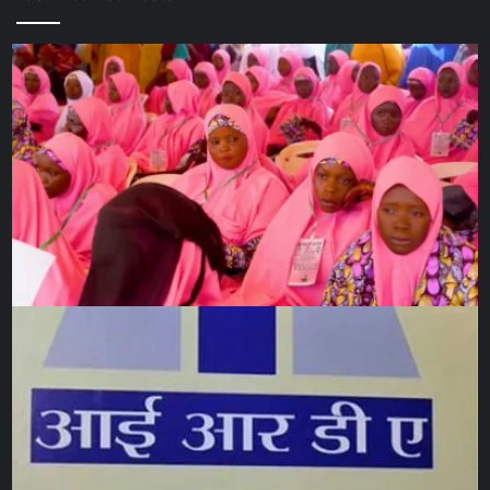
Medien und kulturelle emotionale
Normen
Medien sind Träger kultureller Werte und emotionaler
Codes. In Deutschland spiegeln Filme, Werbung und
Nachrichten bestimmte gesellschaftliche Normen wider,
die unsere emotionalen Reaktionen prägen.
Beispielsweise werden in der Werbung häufig Gefühle wie
Vertrauen, Freude oder Sicherheit durch bestimmte
Bildsprache vermittelt, die kulturell verankert sind.
Durch den internationalen Medienkonsum verändern sich
diese Normen allmählich. Globale Inhalte bringen neue
emotionale Codes in die deutsche Kultur ein und
beeinflussen, wie Emotionen in sozialen Interaktionen
wahrgenommen und ausgedrückt werden. Diese
Entwicklungen sind nicht nur kulturell spannend, sondern
auch gesellschaftlich relevant, da sie die Entwicklung
eines gemeinsamen emotionalen Verständnisses fördern