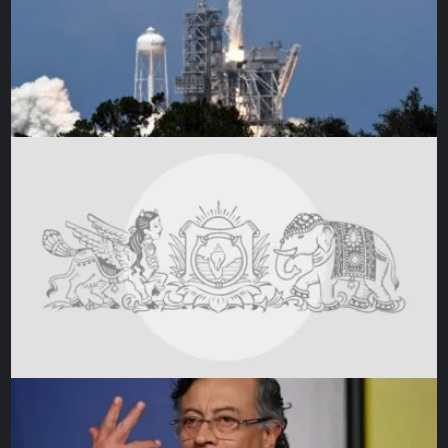
Wie bereits im
Elternbeitrag
deutlich gemacht wurde,
beeinflusst Popkultur unsere Wahrnehmung maßgeblich.
Dieser Einfluss wird durch Medien noch verstärkt, da sie
die Inhalte und Werte einer breiten Masse zugänglich
machen. Medien und Popkultur wirken in einem
dialogischen Prozess zusammen: Popkulturelle Elemente,
wie Musik, Filme oder Trends, werden durch Medien
verbreitet und formen so kollektive emotionale Normen.
Ein Beispiel ist die zunehmende Bedeutung von
Streaming-Plattformen, die weltweit populäre Filme und
Serien in Deutschland zugänglich machen. Diese Inhalte
tragen dazu bei, bestimmte emotionale Reaktionsmuster
zu etablieren, etwa das Mitgefühl mit Helden oder das
Gefühl der Zugehörigkeit zu einer Gemeinschaft.
Gleichzeitig beeinflussen diese Medien unser Verständnis
von Erfolg, Freundschaft oder Mut und tragen zur
Entwicklung gesellschaftlicher Werte bei.