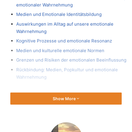
emotionaler Wahrnehmung
Medien und Emotionale Identitätsbildung
Auswirkungen im Alltag auf unsere emotionale
Wahrnehmung
Kognitive Prozesse und emotionale Resonanz
Medien und kulturelle emotionale Normen
Grenzen und Risiken der emotionalen Beeinflussung
Rückbindung: Medien, Popkultur und emotionale
Wahrnehmung
Einleitung: Die Rolle der Medien bei
Show More
der Entwicklung emotionaler
Wahrnehmung
Medien sind heute aus unserem Alltag nicht mehr