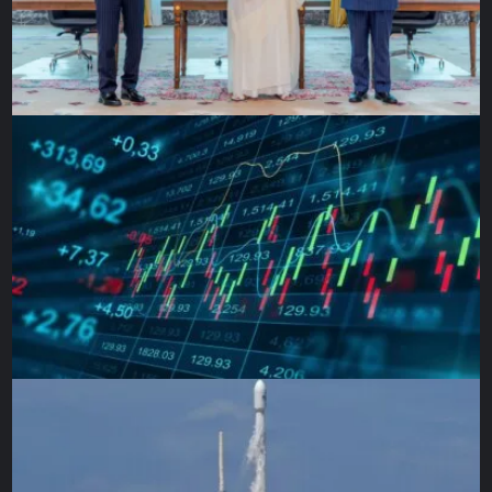
Ein weiteres Risiko ist die Überstimulation, die zu
emotionaler Erschöpfung führen kann. Dauerhafte Reize,
insbesondere in sozialen Medien, können unsere
Fähigkeit zur Selbstregulation beeinträchtigen. Studien in
Deutschland zeigen, dass exzessiver Medienkonsum mit
erhöhten Raten an Angststörungen und Depressionen
verbunden ist.
Praktisch bedeutet dies, Strategien zu entwickeln, um die
eigene emotionale Wahrnehmung zu schützen: bewusste
Pausen, medienfreie Zeiten oder die Auswahl positiver
Inhalte tragen dazu bei, eine gesunde Balance zu
bewahren. Es gilt, Medien gezielt als Werkzeuge zur
Förderung von Empathie und Wohlbefinden zu nutzen,
statt sich von ihnen überwältigen zu lassen.
Rückbindung: Medien, Popkultur und
emotionale Wahrnehmung