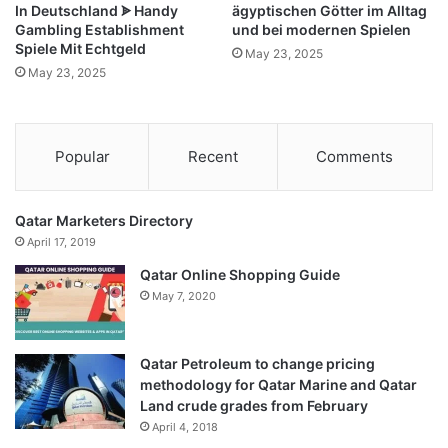
Persönlichkeitsentwicklung und das Selbstbild,
In Deutschland ᗎ Handy
ägyptischen Götter im Alltag
insbesondere in der Jugend. Durch die Darstellung
Gambling Establishment
und bei modernen Spielen
Spiele Mit Echtgeld
bestimmter Ideale, Erfolge oder auch Schwächen werden
May 23, 2025
May 23, 2025
emotionale Reaktionen hervorgerufen, die unser
Verständnis von uns selbst und anderen formen. So
können Medienvorbilder, wie bekannte Schauspieler oder
Influencer, positive oder negative Emotionen wecken und
Popular
Recent
Comments
damit unsere Wahrnehmung von Erfolg, Schönheit oder
Akzeptanz beeinflussen.
Qatar Marketers Directory
Ein bekanntes Beispiel ist die Wirkung populärer Serien
April 17, 2019
oder Filme, die Emotionen wie Mitgefühl, Bewunderung
Qatar Online Shopping Guide
oder Ablehnung bei Zuschauern auslösen. Diese
May 7, 2020
Emotionen werden nicht nur kurzfristig erlebt, sondern
können langfristig die Entwicklung unseres Selbstbildes
prägen. Ebenso spielen soziale Medien eine zentrale
Qatar Petroleum to change pricing
methodology for Qatar Marine and Qatar
Rolle: Durch die Selbstinszenierung in Netzwerken wie
Land crude grades from February
Instagram oder TikTok präsentieren Nutzer oft eine
April 4, 2018
idealisierte Version ihrer Person, was wiederum die