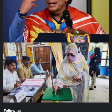
Insgesamt lässt sich sagen, dass Medien und Popkultur in
einem wechselseitigen Dialog stehen und gemeinsam
unsere emotionale Wahrnehmung formen. Das
Bewusstsein darüber ist essenziell, um die positiven
Aspekte zu fördern und den Einfluss auf unsere
Gesellschaft kritisch zu reflektieren.
Follow us