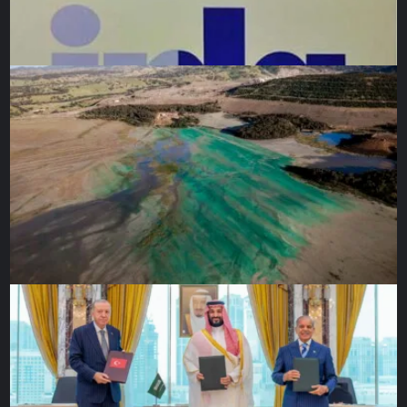
oder manchmal auch herausfordern.
„Medien tragen dazu bei, emotionale Normen zu formen,
die unser gesellschaftliches Miteinander bestimmen.“
Grenzen und Risiken der emotionalen
Beeinflussung
Trotz der vielfältigen positiven Aspekte birgt die
emotionale Beeinflussung durch Medien auch Risiken.
Manipulationen, etwa durch gezielte emotionale Werbung
oder Fake News, können unsere Wahrnehmung verzerren
und sogar unsere Meinungsbildung steuern. Ethik im
Medienbereich ist daher ein zentrales Thema: Wie weit
dürfen Medien gehen, um unsere Gefühle zu
beeinflussen?