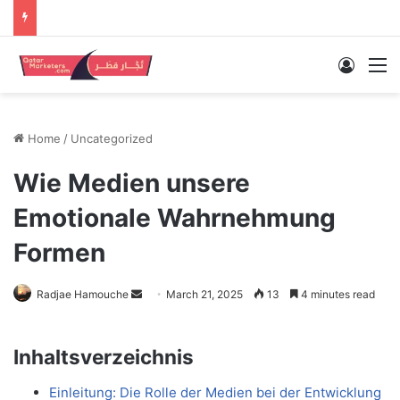
Log In
M
Home
/
Uncategorized
Wie Medien unsere
Emotionale Wahrnehmung
Formen
Send
Radjae Hamouche
March 21, 2025
13
4 minutes read
an
email
Inhaltsverzeichnis
Einleitung: Die Rolle der Medien bei der Entwicklung