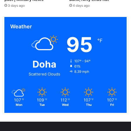
3 days ago
4 days ago
Weather
95
℉
Doha
107º - 94º
61%
8.39 mph
Scattered Clouds
107
109
112
107
107
℉
℉
℉
℉
℉
Mon
Tue
Wed
Thu
Fri