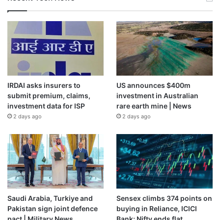
IRDAI asks insurers to
US announces $400m
submit premium, claims,
investment in Australian
investment data for ISP
rare earth mine | News
2 days ago
2 days ago
Saudi Arabia, Turkiye and
Sensex climbs 374 points on
Pakistan sign joint defence
buying in Reliance, ICICI
pact | Military News
Bank; Nifty ends flat