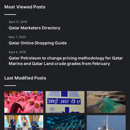
Most Viewed Posts
April 17, 2019
Qatar Marketers Directory
May 7, 2020
Qatar Online Shopping Guide
April 4, 2018
Qatar Petroleum to change pricing methodology for Qatar
Marine and Qatar Land crude grades from February
Last Modified Posts