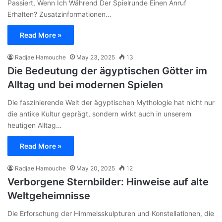
Passiert, Wenn Ich Während Der Spielrunde Einen Anruf
Erhalten? Zusatzinformationen…
Read More »
Radjae Hamouche
May 23, 2025
13
Die Bedeutung der ägyptischen Götter im
Alltag und bei modernen Spielen
Die faszinierende Welt der ägyptischen Mythologie hat nicht nur
die antike Kultur geprägt, sondern wirkt auch in unserem
heutigen Alltag…
Read More »
Radjae Hamouche
May 20, 2025
12
Verborgene Sternbilder: Hinweise auf alte
Weltgeheimnisse
Die Erforschung der Himmelsskulpturen und Konstellationen, die