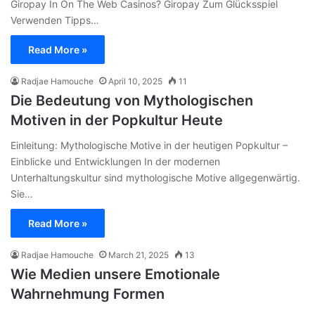
Giropay In On The Web Casinos? Giropay Zum Glücksspiel
Verwenden Tipps…
Read More »
Radjae Hamouche
April 10, 2025
11
Die Bedeutung von Mythologischen
Motiven in der Popkultur Heute
Einleitung: Mythologische Motive in der heutigen Popkultur –
Einblicke und Entwicklungen In der modernen
Unterhaltungskultur sind mythologische Motive allgegenwärtig.
Sie…
Read More »
Radjae Hamouche
March 21, 2025
13
Wie Medien unsere Emotionale
Wahrnehmung Formen