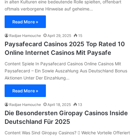
in alten Kulturen eine bedeutende Rolle spielten, offenbart
oftmals verborgene Hinweise auf geheime…
Read More »
Radjae Hamouche
April 29, 2025
15
Paysafecard Casinos 2025 Top Rated 10
Online Internet Casinos Mit Paysafe
Content Spiele In Paysafecard Casinos Online Casinos Mit
Paysafecard – Ein Sowie Auszahlung Aus Deutschland Bonus
Aktionen Unter Der Einzahlung…
Read More »
Radjae Hamouche
April 18, 2025
13
Die Besondersten Giropay Casinos Inside
Deutschland Für 2025
Content Was Sind Giropay Casinos? ⃣ Welche Vorteile Offeriert